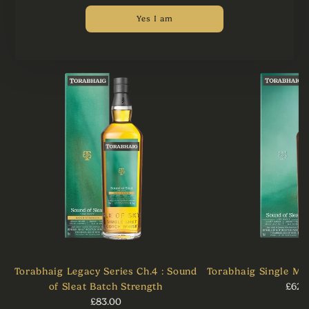
DÉCOUVREZ LA SÉRIE
Yes I am
HÉRITAGE
Torabhaig Legacy Series Ch.4 : Sound
Torabhaig Single Mal
of Sleat Batch Strength
£62.
£83.00